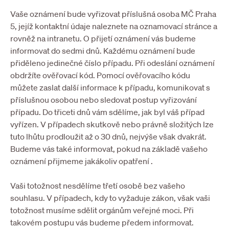
Vaše oznámení bude vyřizovat příslušná osoba MČ Praha
5, jejíž kontaktní údaje naleznete na oznamovací stránce a
rovněž na intranetu. O přijetí oznámení vás budeme
informovat do sedmi dnů. Každému oznámení bude
přiděleno jedinečné číslo případu. Při odeslání oznámení
obdržíte ověřovací kód. Pomocí ověřovacího kódu
můžete zaslat další informace k případu, komunikovat s
příslušnou osobou nebo sledovat postup vyřizování
případu. Do třiceti dnů vám sdělíme, jak byl váš případ
vyřízen. V případech skutkově nebo právně složitých lze
tuto lhůtu prodloužit až o 30 dnů, nejvýše však dvakrát.
Budeme vás také informovat, pokud na základě vašeho
oznámení přijmeme jakákoliv opatření .
Vaši totožnost nesdělíme třetí osobě bez vašeho
souhlasu. V případech, kdy to vyžaduje zákon, však vaši
totožnost musíme sdělit orgánům veřejné moci. Při
takovém postupu vás budeme předem informovat.