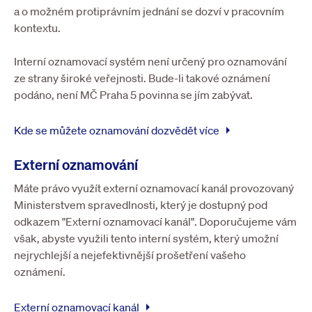
a o možném protiprávním jednání se dozví v pracovním
kontextu.
Interní oznamovací systém není určený pro oznamování
ze strany široké veřejnosti. Bude-li takové oznámení
podáno, není MČ Praha 5 povinna se jím zabývat.
arrow_right
Kde se můžete oznamování dozvědět více
Externí oznamování
Máte právo využít externí oznamovací kanál provozovaný
Ministerstvem spravedlnosti, který je dostupný pod
odkazem "Externí oznamovací kanál". Doporučujeme vám
však, abyste využili tento interní systém, který umožní
nejrychlejší a nejefektivnější prošetření vašeho
oznámení.
arrow_right
Externí oznamovací kanál